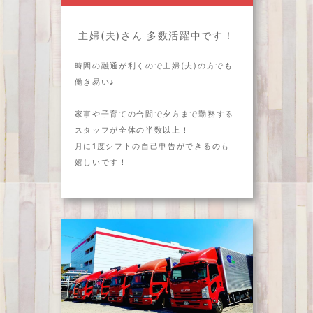
主婦(夫)さん 多数活躍中です！
時間の融通が利くので主婦(夫)の方でも
働き易い♪
家事や子育ての合間で夕方まで勤務する
スタッフが全体の半数以上！
月に1度シフトの自己申告ができるのも
嬉しいです！