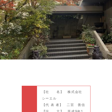
【社 名】 株式会社
シーエル
【代 表 者】 二宮 善信
【設 立】 平成9年1