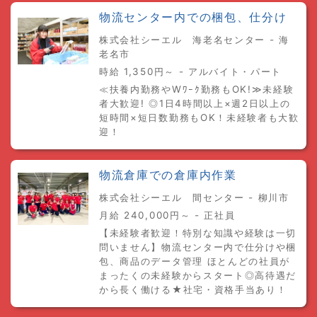
物流センター内での梱包、仕分け
株式会社シーエル 海老名センター - 海
老名市
時給 1,350円～ - アルバイト・パート
≪扶養内勤務やWﾜｰｸ勤務もOK!≫未経験
者大歓迎! ◎1日4時間以上×週2日以上の
短時間×短日数勤務もOK！未経験者も大歓
迎！
物流倉庫での倉庫内作業
株式会社シーエル 間センター - 柳川市
月給 240,000円～ - 正社員
【未経験者歓迎！特別な知識や経験は一切
問いません】物流センター内で仕分けや梱
包、商品のデータ管理 ほとんどの社員が
まったくの未経験からスタート◎高待遇だ
から長く働ける★社宅・資格手当あり！