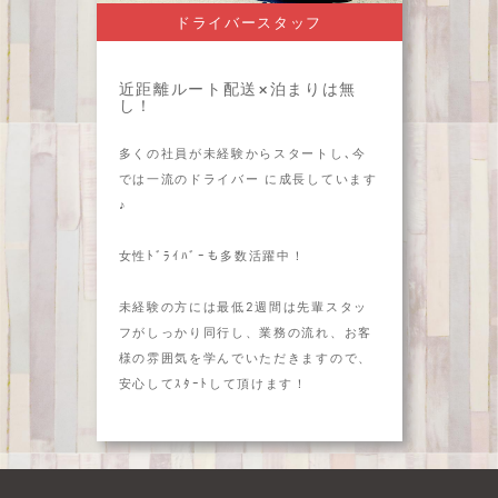
ドライバースタッフ
近距離ルート配送×泊まりは無
し！
多くの社員が未経験からスタートし､今
では一流のドライバー に成長しています
♪
女性ﾄﾞﾗｲﾊﾞｰも多数活躍中！
未経験の方には最低2週間は先輩スタッ
フがしっかり同行し、業務の流れ、お客
様の雰囲気を学んでいただきますので、
安心してｽﾀｰﾄして頂けます！