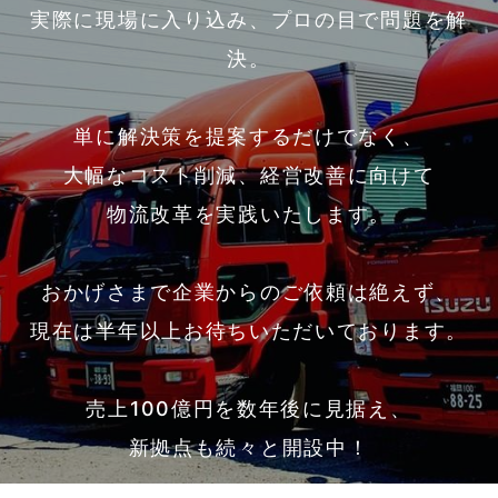
実際に現場に入り込み、プロの目で問題を解
決。
単に解決策を提案するだけでなく、
大幅なコスト削減、経営改善に向けて
物流改革を実践いたします。
おかげさまで企業からのご依頼は絶えず、
現在は半年以上お待ちいただいております。
売上100億円を数年後に見据え、
新拠点も続々と開設中！