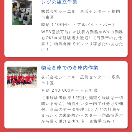
レジの組立作業
株式会社シーエル 東浜センター - 福岡
市東区
時給 1,100円～ - アルバイト・パート
WEB面接可能/ ≪扶養内勤務やWﾜｰｸ勤務
もOK!≫未経験者大歓迎! 【日勤帯のお仕
事！】物流倉庫でガッツリ稼ぎたいあなた
に！
物流倉庫での倉庫内作業
株式会社シーエル 広島センター - 広島
市中区
月給 240,000円～ - 正社員
【未経験者歓迎！特別な知識や経験は一切
問いません】物流センター内で仕分けや梱
包、商品のデータ管理 ほとんどの社員が
まったくの未経験からスタート◎高待遇だ
から長く働ける★社宅・資格手当あり！