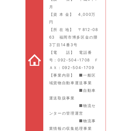
月
【資 本 金】 4,000万
円
【所 在 地】 〒812-08
63 福岡市博多区金の隈
3丁目14番3号
【電 話】 電話番
号：092-504-1708 Ｆ
ＡＸ：092-504-1709
【事業内容】 ■一般区
域貨物自動車運送事業
■自動車
運送取扱事業
■物流セ
ンターの管理運営
■物流事
業情報の収集処理事業