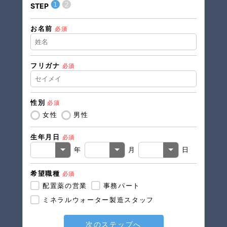
❶
❷
STEP
STEP
お名前
住所（
必須
フリガナ
必須
住所（
性別
必須
電話番
女性
男性
生年月日
必須
メール
年
月
日
希望職種
必須
配置薬の営業
事務パート
ミネラルウォーター製造スタッフ
次のステップへ