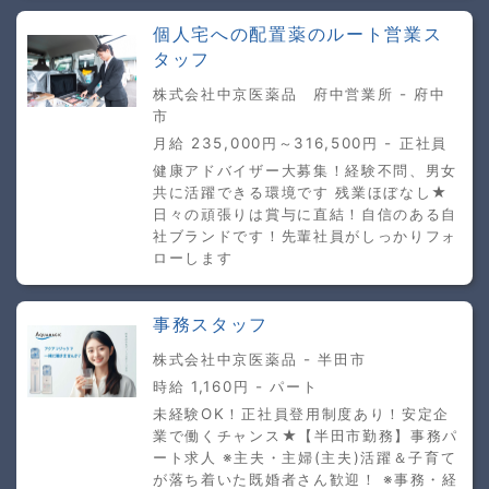
個人宅への配置薬のルート営業ス
タッフ
株式会社中京医薬品 府中営業所 - 府中
市
月給 235,000円～316,500円 - 正社員
健康アドバイザー大募集！経験不問、男女
共に活躍できる環境です 残業ほぼなし★
日々の頑張りは賞与に直結！自信のある自
社ブランドです！先輩社員がしっかりフォ
ローします
事務スタッフ
株式会社中京医薬品 - 半田市
時給 1,160円 - パート
未経験OK！正社員登用制度あり！安定企
業で働くチャンス★【半田市勤務】事務パ
ート求人 ※主夫・主婦(主夫)活躍＆子育て
が落ち着いた既婚者さん歓迎！ ※事務・経