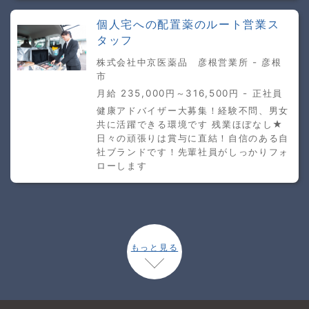
個人宅への配置薬のルート営業ス
タッフ
株式会社中京医薬品 彦根営業所 - 彦根
市
月給 235,000円～316,500円 - 正社員
健康アドバイザー大募集！経験不問、男女
共に活躍できる環境です 残業ほぼなし★
日々の頑張りは賞与に直結！自信のある自
社ブランドです！先輩社員がしっかりフォ
ローします
もっと見る