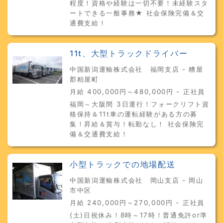
程度！資格や経験は一切不要！未経験スタ
ートできる一般事務★ 社会保険完備＆交
通費支給！
11t、大型トラックドライバー
中国新潟運輸株式会社 福岡支店 - 糟屋
郡粕屋町
月給 400,000円～480,000円 - 正社員
福岡～大阪間 3日運行！フォークリフト資
格保持＆11t車の運転経験がある方の募
集！昇給＆賞与！転勤なし！ 社会保険完
備＆交通費支給！
小型トラックでの地場配送
中国新潟運輸株式会社 岡山支店 - 岡山
市中区
月給 240,000円～270,000円 - 正社員
(土)日祝休み！8時～17時！普通免許or準