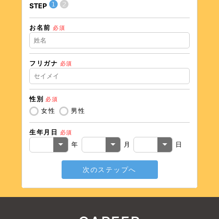
❶
❷
STEP
STEP
お名前
住所（
必須
フリガナ
必須
住所（
性別
必須
電話番
女性
男性
生年月日
必須
メール
年
月
日
次のステップへ