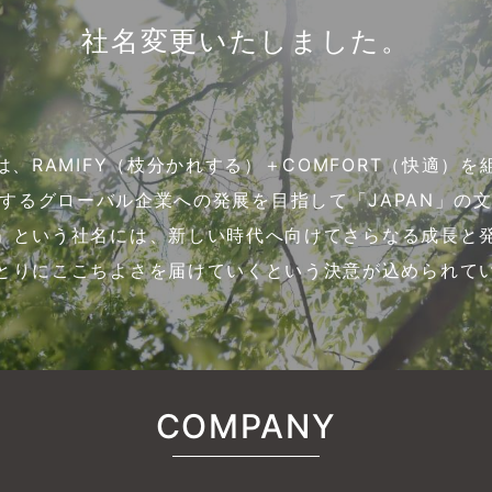
社名変更いたしました。
”とは、RAMIFY（枝分かれする）＋COMFORT（快適）
するグローバル企業への発展を目指して「JAPAN」の
」という社名には、新しい時代へ向けてさらなる成長と
とりにここちよさを届けていくという決意が込められて
COMPANY