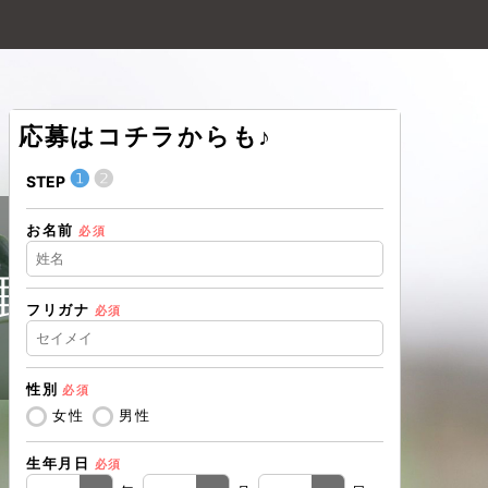
応募はコチラからも♪
❶
❷
❶
STEP
STEP
お名前
住所（都道
必須
野営業所
フリガナ
必須
住所（市区
性別
必須
電話番号
必
女性
男性
生年月日
必須
メールアド