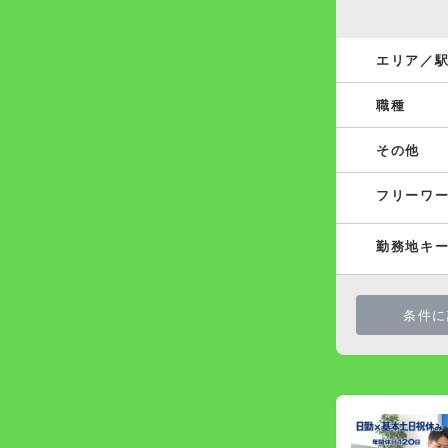
エリア／
職種
その他
フリーワ
勤務地キ
条件に