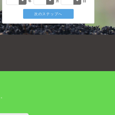
年
月
日
次のステップへ
戻る
い。