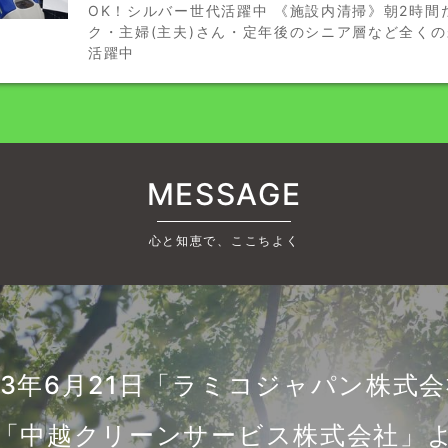
OK！シルバー世代活躍中 《施設内清掃》朝2時間
ク・主婦(主夫)さん・定年後のシニア層など全く
活躍中
MESSAGE
心と知恵で、ここちよく
23年6月21日「ラミコジャパン株式
「中越クリーンサービス株式会社」