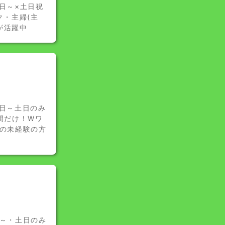
日～×土日祝
ク・主婦(主
が活躍中
2日～土日のみ
間だけ！Wワ
くの未経験の方
日～・土日のみ