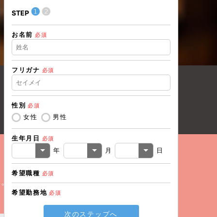
❶
❷
❶
STEP
STEP
お名前
住所（都道
必須
フリガナ
必須
住所（市区
性別
必須
電話番号
必
女性
男性
生年月日
必須
メールアド
年
月
日
希望職種
必須
戻る
い。
希望勤務地
必須
次のステップへ