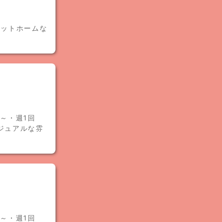
アットホームな
～・週1回
ジュアルな雰
～・週1回