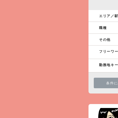
エリア／
職種
その他
フリーワ
勤務地キ
条件に