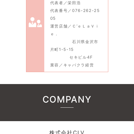
代表者／栄田浩
代表番号／076-262-25
05
運営店舗／Ｃ’ｅＬａＶｉ
ｅ．
石川県金沢市
片町1-5-15
セキビル4F
業容／キャバクラ経営
COMPANY
株式会社CLV