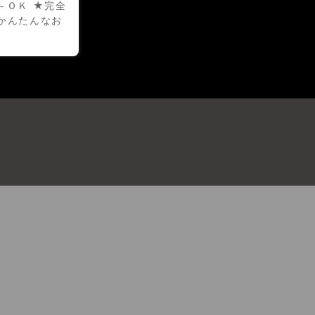
～ＯＫ ★完全
かんたんなお