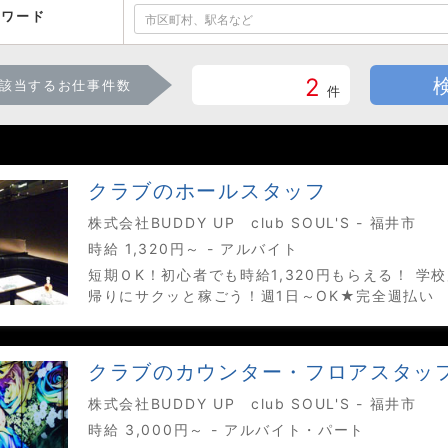
ーワード
2
該当するお仕事件数
件
クラブのホールスタッフ
株式会社BUDDY UP club SOUL'S - 福井市
時給 1,320円～ - アルバイト
短期ＯK！初心者でも時給1,320円もらえる！ 学
帰りにサクッと稼ごう！週1日～OK★完全週払い
クラブのカウンター・フロアスタッ
株式会社BUDDY UP club SOUL'S - 福井市
時給 3,000円～ - アルバイト・パート