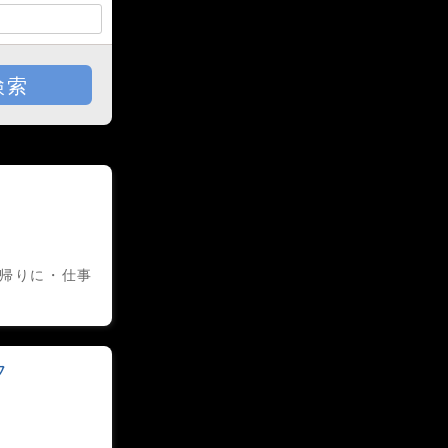
検索
校帰りに・仕事
フ