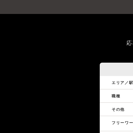
応
エリア／
職種
その他
フリーワ