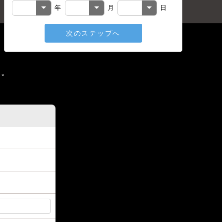
年
月
日
次のステップへ
戻る
い。