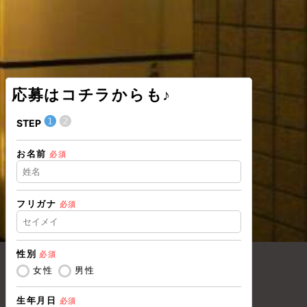
応募はコチラからも♪
❶
❷
❶
STEP
STEP
お名前
住所（都道
必須
フリガナ
必須
住所（市区
性別
必須
電話番号
必
女性
男性
生年月日
必須
メールアド