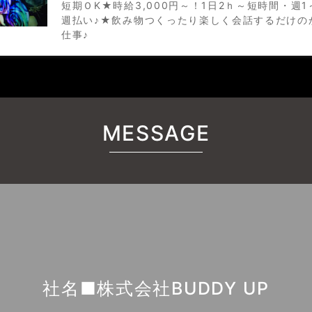
短期ＯK★時給3,000円～！1日2ｈ～短時間・週1
週払い♪★飲み物つくったり楽しく会話するだけの
仕事♪
MESSAGE
社名■株式会社BUDDY UP