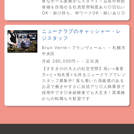
単なホール業務からスタート！店長や幹部
候補を目指せる社員登用制度あり◎日払い
OK・掛け持ち、WワークOK・賄いあり◎
ニュークラブのキャッシャー・レ
ジスタッフ
Brun Verre～ブランヴェール～ - 札幌市
中央区
月給 260,000円～ - 正社員
【すすきのの大人の社交空間】高い<集客
力>と<知名度>を誇るニュークラブでレジ
スタッフ募集中! 落ち着いた高級感のある
お店で働きやすさに自信アリ◎人柄重視で
採用中です◎未経験者でも大丈夫！異業種
からの転職も大歓迎です