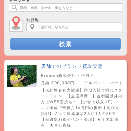
キーワード
勤務地
検索
店舗でのブランド買取査定
Bremen株式会社 - 中野区
月給 300,000円～ - アルバイト・パート
【未経験者も大歓迎】同期入社で同じスタ
ートライン！【全国採用！】首都圏以外の
方はWEB面接も！ 【歩合で収入UP】ノ
ルマ達成で最低月14万円の歩合【高収入に
挑戦】ノルマ達成率は2人に1人の50％！
【毎週変わるイベント会場】★全国出張
有 ★直行直帰