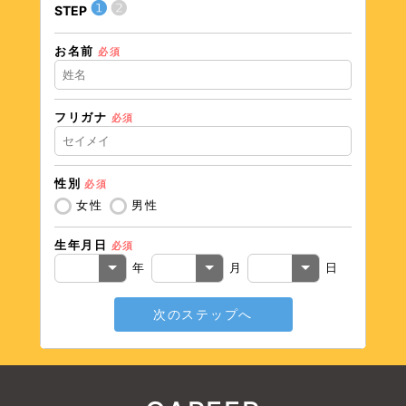
❶
❷
STEP
STEP
お名前
住所（
必須
フリガナ
必須
住所（
性別
必須
電話番
女性
男性
生年月日
必須
メール
年
月
日
次のステップへ