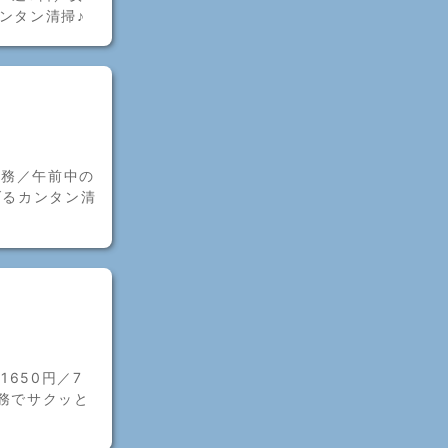
ンタン清掃♪
業務／午前中の
げるカンタン清
650円／7
務でサクッと