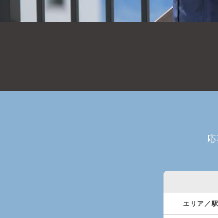
応
エリア／