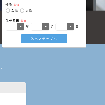
性別
必須
電話番号
必
女性
男性
生年月日
必須
メールアド
年
月
日
次のステップへ
戻る
い。