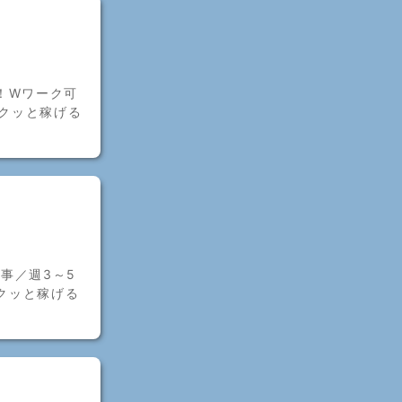
！Wワーク可
サクッと稼げる
事／週3～5
サクッと稼げる