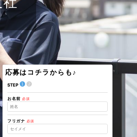
支社
応募はコチラからも♪
❶
❷
❶
STEP
STEP
お名前
住所（都道
必須
フリガナ
必須
住所（市区