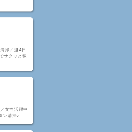
清掃／週4日
務でサクッと稼
可／女性活躍中
タン清掃♪