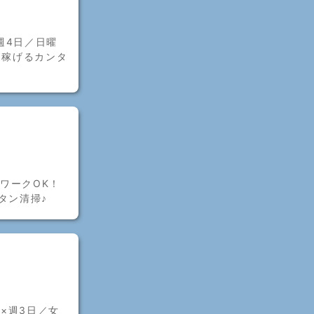
週4日／日曜
と稼げるカンタ
ワークOK！
タン清掃♪
×週3日／女