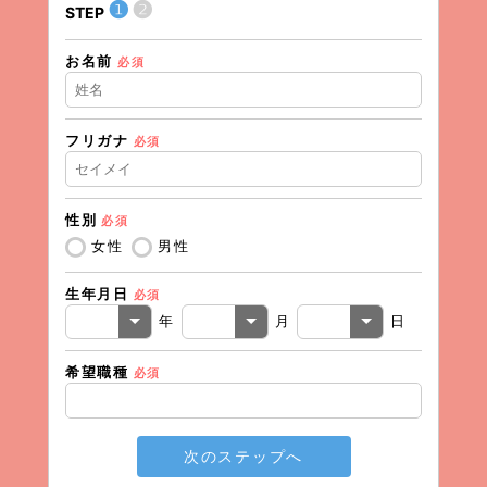
❶
❷
STEP
STEP
お名前
住所（
必須
フリガナ
必須
住所（
性別
必須
電話番
女性
男性
生年月日
必須
メール
年
月
日
希望職種
必須
次のステップへ