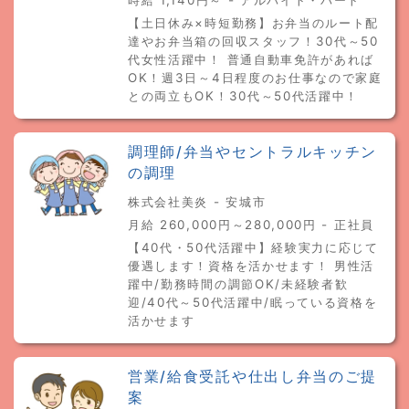
【土日休み×時短勤務】お弁当のルート配
達やお弁当箱の回収スタッフ！30代～50
代女性活躍中！ 普通自動車免許があれば
OK！週3日～4日程度のお仕事なので家庭
との両立もOK！30代～50代活躍中！
調理師/弁当やセントラルキッチン
の調理
株式会社美炎 - 安城市
月給 260,000円～280,000円 - 正社員
【40代・50代活躍中】経験実力に応じて
優遇します！資格を活かせます！ 男性活
躍中/勤務時間の調節OK/未経験者歓
迎/40代～50代活躍中/眠っている資格を
活かせます
営業/給食受託や仕出し弁当のご提
案