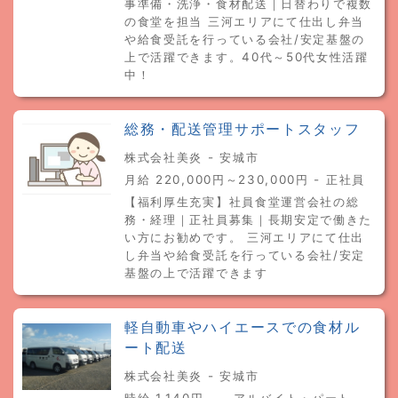
事準備・洗浄・食材配送｜日替わりで複数
の食堂を担当 三河エリアにて仕出し弁当
や給食受託を行っている会社/安定基盤の
上で活躍できます。40代～50代女性活躍
中！
総務・配送管理サポートスタッフ
株式会社美炎 - 安城市
月給 220,000円～230,000円 - 正社員
【福利厚生充実】社員食堂運営会社の総
務・経理｜正社員募集｜長期安定で働きた
い方にお勧めです。 三河エリアにて仕出
し弁当や給食受託を行っている会社/安定
基盤の上で活躍できます
軽自動車やハイエースでの食材ル
ート配送
株式会社美炎 - 安城市
時給 1,140円～ - アルバイト・パート