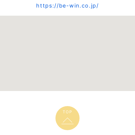
https://be-win.co.jp/
TOP