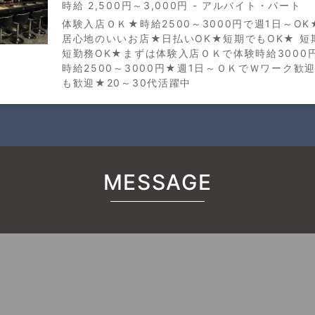
時給 2,500円～3,000円 - アルバイト・パート
体験入店ＯＫ★時給2500～3000円で週1日～O
居心地のいいお店★日払いOK★短期でもOK★ 短
短勤務OK★まずは体験入店ＯＫで体験時給3000
時給2500～3000円★週1日～ＯＫでＷワーク歓
も歓迎★20～30代活躍中
MESSAGE