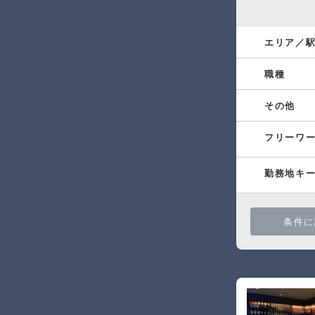
エリア／
職種
その他
フリーワ
勤務地キ
条件に