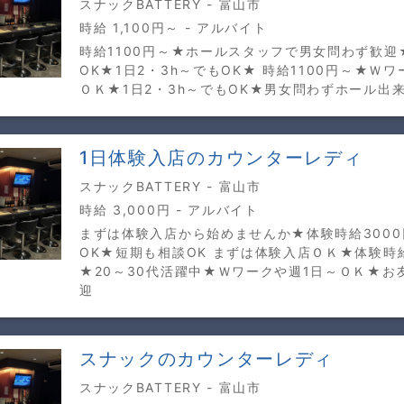
スナックBATTERY - 富山市
時給 1,100円～ - アルバイト
時給1100円～★ホールスタッフで男女問わず歓迎
OK★1日2・3h～でもOK★ 時給1100円～★Ｗ
ＯＫ★1日2・3h～でもOK★男女問わずホール出
1日体験入店のカウンターレディ
スナックBATTERY - 富山市
時給 3,000円 - アルバイト
まずは体験入店から始めませんか★体験時給300
OK★短期も相談OK まずは体験入店ＯＫ★体験時給
★20～30代活躍中★Ｗワークや週1日～ＯＫ★お
迎
スナックのカウンターレディ
スナックBATTERY - 富山市