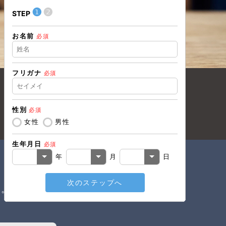
❶
❷
❶
STEP
STEP
お名前
住所（都道
必須
フリガナ
必須
住所（市区
性別
必須
電話番号
必
女性
男性
生年月日
必須
メールアド
年
月
日
次のステップへ
戻る
い。