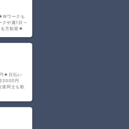
★Wワークも
ワークや週1日～
来る方歓迎★
0円★日払い
3000円
友達同士も歓