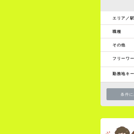
エリア／
職種
その他
フリーワ
勤務地キ
条件に