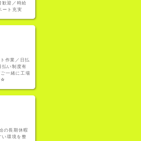
者歓迎／時給
ベート充実
フト作業／日払
日払い制度有
ずご一緒に工場
い☆
始の長期休暇
すい環境を整