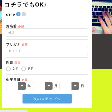
コチラでもOK♪
❶
❷
❶
STEP
STEP
お名前
現在の職業
必須
フリガナ
必須
住所（都道
性別
必須
住所（市区
女性
男性
生年月日
必須
電話番号
必
年
月
日
い。
次のステップへ
メールアド