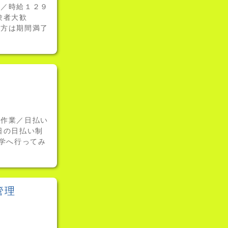
務／時給１２９
験者大歓
る方は期間満了
ト作業／日払い
日の日払い制
見学へ行ってみ
管理