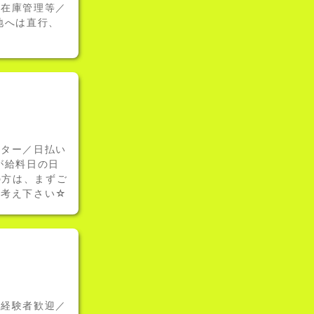
、在庫管理等／
地へは直行、
ーター／日払い
が給料日の日
の方は、まずご
お考え下さい☆
未経験者歓迎／