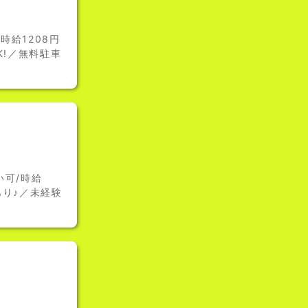
給1208円
K!／無料駐車
い可/時給
あり♪／未経験