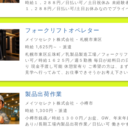
時給１，２８８円／日払い可／土日祝休み 未経験
１，２８８円／日払い可/土日お休みなのでプライ
フォークリフトオペレター
メイツセレクト株式会社 - 札幌市東区
時給 1,625円～ - 派遣
札幌市東区丘珠町／乳製品製造工場／フォークリ
い可／時給１６２５円／週５勤務 毎日が給料日の
り 現金手渡し可能 休憩室有り ご希望の方は、ま
見学へ行ってみて、お仕事できそうかお考え下さ
製品出荷作業
メイツセレクト株式会社 - 小樽市
時給 1,300円 - 派遣
小樽市銭函／時給１３００円／お盆、GW、年末年
あり♪/長期工場内製品出荷作業／日払い可 働きや