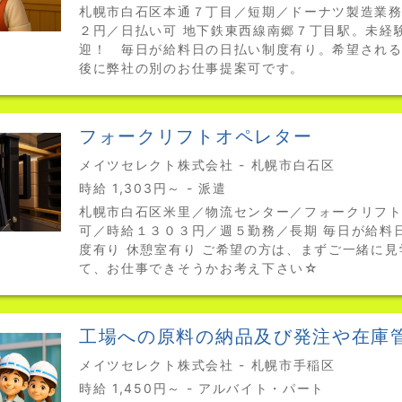
札幌市白石区本通７丁目／短期／ドーナツ製造業
２円／日払い可 地下鉄東西線南郷７丁目駅。未経
迎！ 毎日が給料日の日払い制度有り。希望され
後に弊社の別のお仕事提案可です。
フォークリフトオペレター
メイツセレクト株式会社 - 札幌市白石区
時給 1,303円～ - 派遣
札幌市白石区米里／物流センター／フォークリフ
可／時給１３０３円／週５勤務／長期 毎日が給料
度有り 休憩室有り ご希望の方は、まずご一緒に
て、お仕事できそうかお考え下さい☆
工場への原料の納品及び発注や在庫
メイツセレクト株式会社 - 札幌市手稲区
時給 1,450円～ - アルバイト・パート