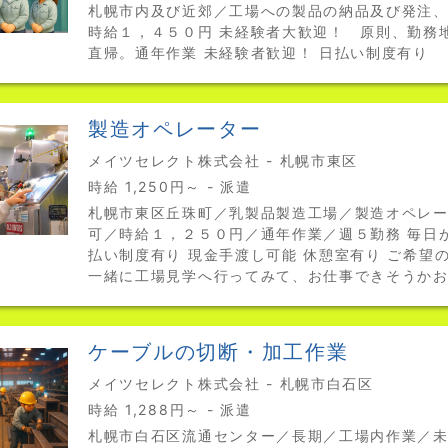
札幌市内及び近郊／工場への製品の納品及び発注
時給１，４５０円 未経験者大歓迎！ 原則、勤務
直帰。通年作業 未経験者歓迎！ 日払い制度有り
製造オペレーター
メイツセレクト株式会社 - 札幌市東区
時給 1,250円～ - 派遣
札幌市東区丘珠町／乳製品製造工場／製造オペレ
可／時給１，２５０円／通年作業／週５勤務 毎日
払い制度有り 現金手渡し可能 休憩室有り ご希望
一緒に工場見学へ行ってみて、お仕事できそうか
ケーブルの切断・加工作業
メイツセレクト株式会社 - 札幌市白石区
時給 1,288円～ - 派遣
札幌市白石区流通センター／長期／工場内作業／