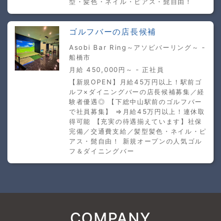
型・髪色・ネイル・ピアス・髭自由！
ゴルフバーの店長候補
Asobi Bar Ring～アソビバーリング～ -
船橋市
月給 450,000円～ - 正社員
【新規OPEN】月給45万円以上！駅前ゴ
ルフ×ダイニングバーの店長候補募集／経
験者優遇◎ 【下総中山駅前のゴルフバー
で社員募集】 ⇒月給45万円以上！連休取
得可能 【充実の待遇揃えています】社保
完備／交通費支給／髪型髪色・ネイル・ピ
アス・髭自由！ 新規オープンの人気ゴル
フ＆ダイニングバー
COMPANY