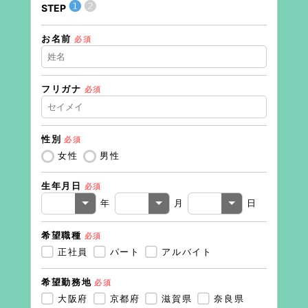
❶
❷
STEP
STEP
お名前
住所（
必須
フリガナ
必須
住所（
性別
必須
電話番
女性
男性
生年月日
必須
メール
年
月
日
希望職種
必須
正社員
パート
アルバイト
希望勤務地
必須
大阪府
京都府
滋賀県
奈良県