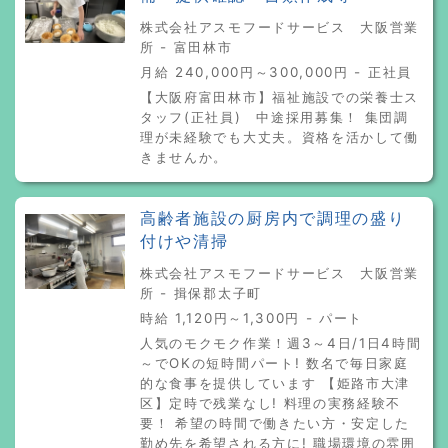
株式会社アスモフードサービス 大阪営業
所 - 富田林市
月給 240,000円～300,000円 - 正社員
【大阪府富田林市】福祉施設での栄養士ス
タッフ(正社員) 中途採用募集！ 集団調
理が未経験でも大丈夫。資格を活かして働
きませんか。
高齢者施設の厨房内で調理の盛り
付けや清掃
株式会社アスモフードサービス 大阪営業
所 - 揖保郡太子町
時給 1,120円～1,300円 - パート
人気のモクモク作業！週3～4日/1日4時間
～でOKの短時間パート! 数名で毎日家庭
的な食事を提供しています 【姫路市大津
区】定時で残業なし! 料理の実務経験不
要！ 希望の時間で働きたい方・安定した
勤め先を希望される方に! 職場環境の雰囲