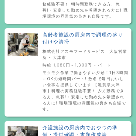
務経験不要！ 朝時間勤務できる方、急
募!・安定した勤め先を希望される方に! 職
場環境の雰囲気の良さも自慢です。
高齢者施設の厨房内で調理の盛り
付けや清掃
株式会社アスモフードサービス 大阪営業
所 - 大津市
時給 1,080円～1,300円 - パート
モクモク作業で働きやすい夕勤！1日3時間
～OKの短時間パート! 数名で毎日おいし
い食事を提供しています 【滋賀県大津
市】料理の実務経験不要！ 夕方勤務でき
る方、急募!・安定した勤め先を希望され
る方に! 職場環境の雰囲気の良さも自慢で
す。
介護施設の厨房内でおやつの準
備・提供確認・書類作成等