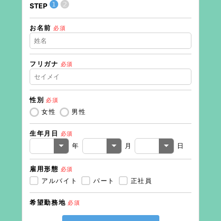
❶
❷
STEP
STEP
お名前
住所（
必須
フリガナ
必須
住所（
性別
必須
電話番
女性
男性
生年月日
必須
メール
年
月
日
雇用形態
必須
アルバイト
パート
正社員
希望勤務地
必須