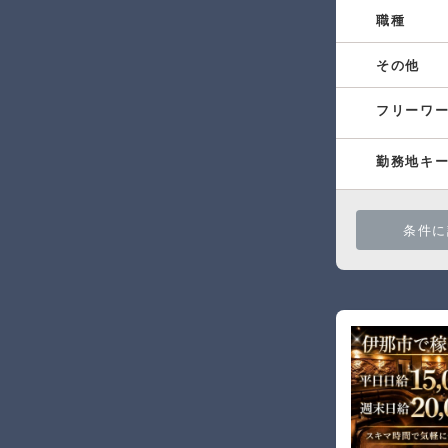
職種
その他
フリーワ
勤務地キ
条件に