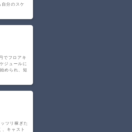
も自分のスケ
0円でフロアキ
スケジュールに
に始められ、短
ガッツリ稼ぎた
く、キャスト