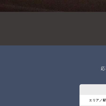
応
エリア／