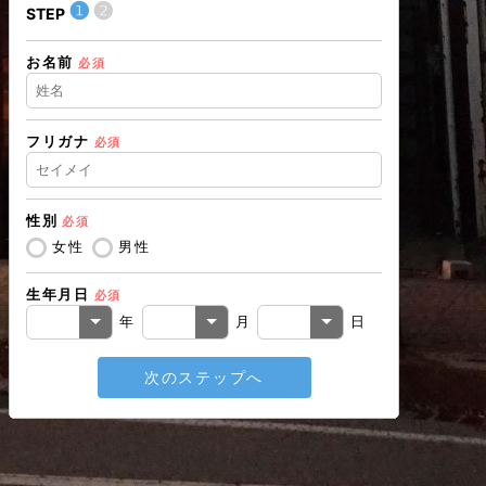
❶
❷
❶
STEP
STEP
お名前
住所（都道
必須
フリガナ
必須
住所（市区
性別
必須
電話番号
必
女性
男性
生年月日
必須
メールアド
年
月
日
次のステップへ
戻る