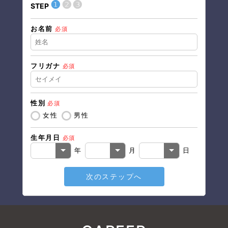
❶
❷
❸
STEP
STEP
お名前
現在の
必須
フリガナ
必須
住所（
性別
必須
住所（
女性
男性
生年月日
必須
電話番
年
月
日
次のステップへ
メール