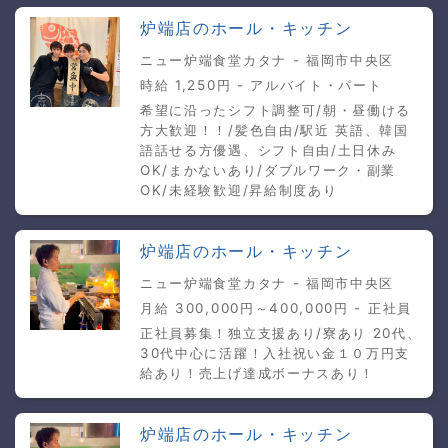
炉端店のホール・キッチン
ニュー炉端食堂カタナ - 福岡市中央区
時給 1,250円 - アルバイト・パート
希望に沿ったシフト調整可/朝・昼働ける
方大歓迎！！/髪色自由/駅近 英語、韓国
語話せる方優遇、シフト自由/土日休み
OK/まかないあり/ダブルワーク・副業
OK/未経験歓迎/昇給制度あり
炉端店のホール・キッチン
ニュー炉端食堂カタナ - 福岡市中央区
月給 300,000円～400,000円 - 正社員
正社員募集！独立支援あり/寮あり 20代、
30代中心に活躍！入社祝い金１０万円支
給あり！売上げ達成ボーナスあり！
炉端店のホール・キッチン