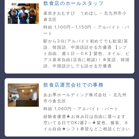
飲食店のホールスタッフ
釜炊きおむすび うめぼし - 北九州市小
倉北区
時給 1,100円～1,150円 - アルバイト・パ
ート
駅から3分/アルバイト初めてでも歓迎/英
語、韓国語、中国語話せる方優遇 【シフ
ト自由、週１日～ＯＫ】髪色、ネイル、ピ
アス基本自由(店長に相談)！☆英語、韓国
語、中国語少しでも話せる方優遇
飲食店運営会社での事務
あお季ホールディング株式会社 - 北九州
市小倉北区
時給 1,060円 - アルバイト・パート
経験者優遇★お休み日は自由に選べます
空いてる日でOK/週2～★髪色、服装、ネ
イル自由★シフト希望などご相談ください