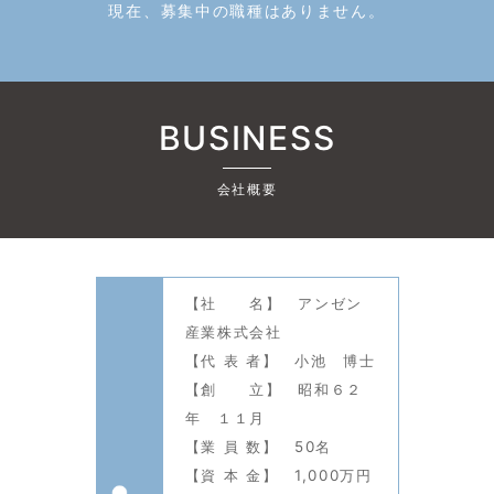
現在、募集中の職種はありません。
BUSINESS
会社概要
【社 名】 アンゼン
産業株式会社
【代 表 者】 小池 博士
【創 立】 昭和６２
年 １１月
【業 員 数】 50名
【資 本 金】 1,000万円