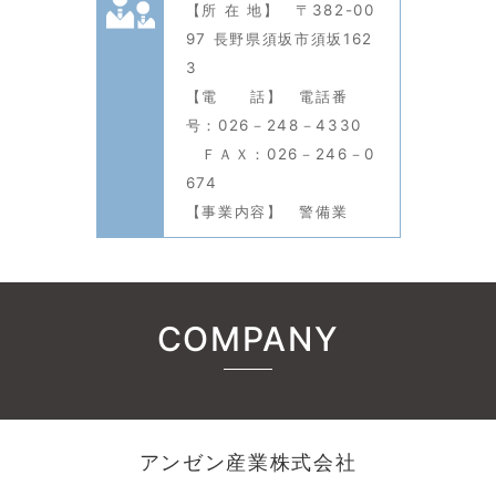
【所 在 地】 〒382-00
97 長野県須坂市須坂162
3
【電 話】 電話番
号：026－248－4330
ＦＡＸ：026－246－0
674
【事業内容】 警備業
COMPANY
アンゼン産業株式会社