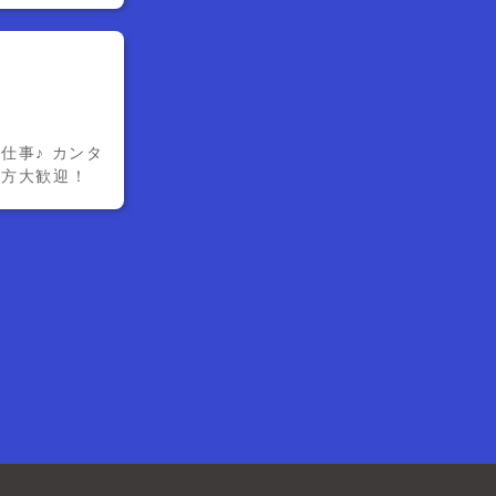
仕事♪ カンタ
い方大歓迎！