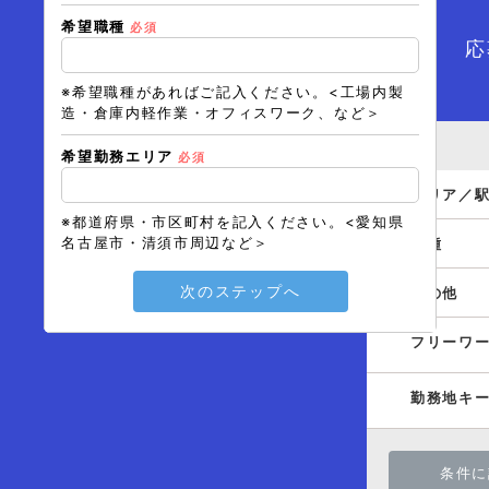
希望職種
必須
メール
応
※希望職種があればご記入ください。<工場内製
造・倉庫内軽作業・オフィスワーク、など＞
希望勤務エリア
必須
エリア／
※都道府県・市区町村を記入ください。<愛知県
名古屋市・清須市周辺など＞
職種
次のステップへ
その他
フリーワ
勤務地キ
条件に