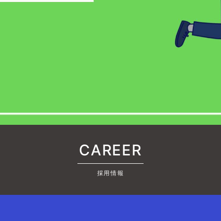
❶
❷
戻る
職業
必須
都道府県）
必須
CAREER
市区町村）
必須
採用情報
号
必須