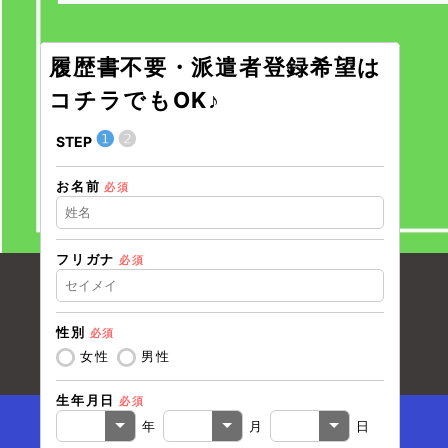
履歴書不要・派遣者登録希望は
コチラでもOK♪
❶
❷
STEP
STEP
お名前
現在の
必須
フリガナ
必須
住所（
性別
必須
住所（
女性
男性
生年月日
必須
電話番
年
月
日