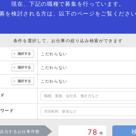
現在、下記の職種で募集を行っています。
アドレス
必須
募を検討される方は、以下のページをご覧くださ
戻る
次のステップへ
条件を選択して、お仕事の絞り込み検索ができます
こだわらない
駅
こだわらない
こだわらない
ード
ーワード
78
該当するお仕事件数
件