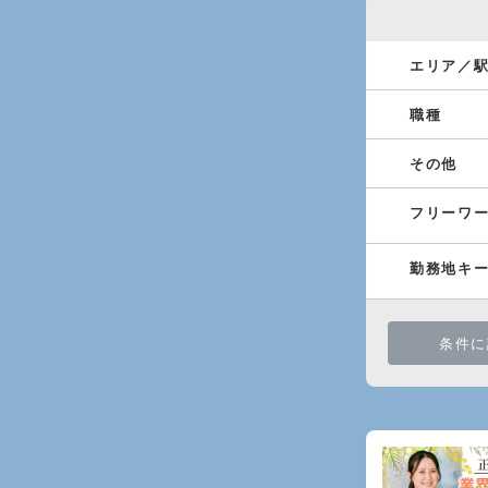
エリア／
職種
その他
フリーワ
勤務地キ
条件に