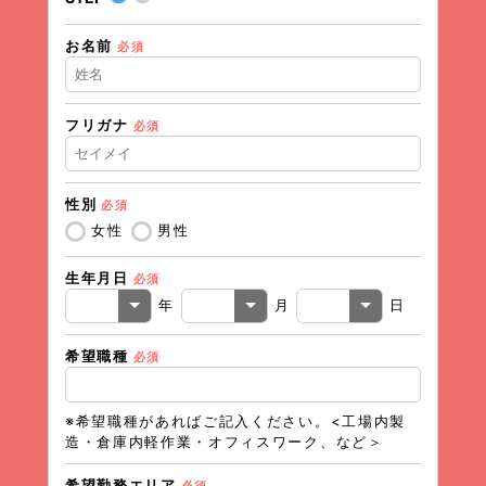
お名前
現在の
必須
フリガナ
必須
住所（
性別
必須
住所（
女性
男性
生年月日
必須
電話番
年
月
日
希望職種
必須
メール
※希望職種があればご記入ください。<工場内製
造・倉庫内軽作業・オフィスワーク、など＞
希望勤務エリア
必須