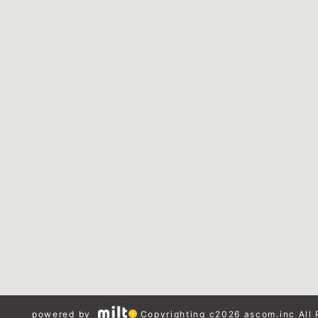
powered by
Copyrighting c2026 ascom.inc All 