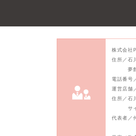
株式会社P
住所／石川
夢館Ⅰ
電話番号／0
運営店舗
住所／石川
サイマ
代表者／