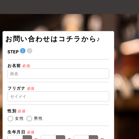
お問い合わせはコチラから♪
送信内容の
❶
❷
STEP
内容を修正
お名前
必須
ければ「
利用規約
お
ただい
フリガナ
必須
戻る
性別
必須
女性
男性
生年月日
必須