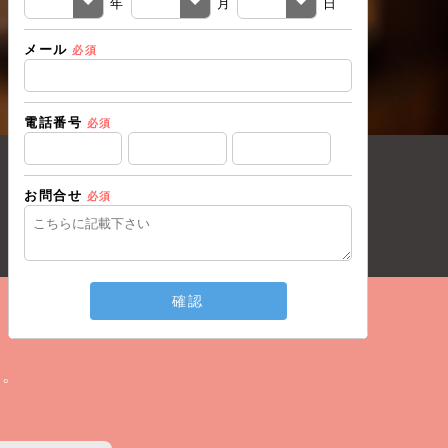
年
月
日
メール
必須
電話番号
必須
お問合せ
必須
確認
い。