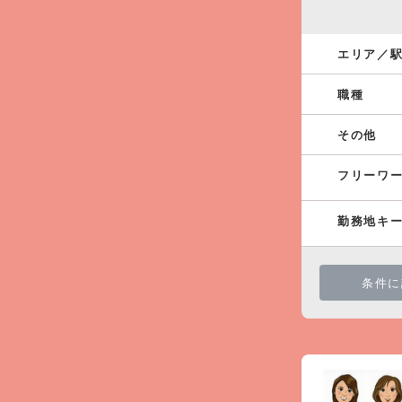
エリア／
職種
その他
フリーワ
勤務地キ
条件に