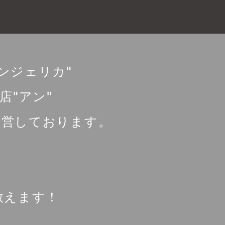
ンジェリカ"
"アン"
運営しております。
教えます！