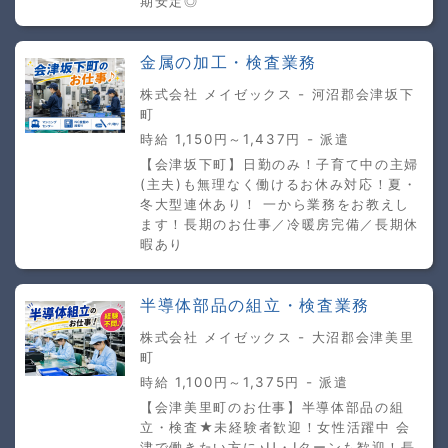
期安定◎
金属の加工・検査業務
株式会社 メイゼックス - 河沼郡会津坂下
町
時給 1,150円～1,437円 - 派遣
【会津坂下町】日勤のみ！子育て中の主婦
(主夫)も無理なく働けるお休み対応！夏・
冬大型連休あり！ 一から業務をお教えし
ます！長期のお仕事／冷暖房完備／長期休
暇あり
半導体部品の組立・検査業務
株式会社 メイゼックス - 大沼郡会津美里
町
時給 1,100円～1,375円 - 派遣
【会津美里町のお仕事】半導体部品の組
立・検査★未経験者歓迎！女性活躍中 会
津で働きたい方に♪U・Iターンも歓迎！長