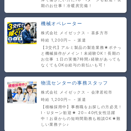
期のお仕事！冷暖房完備！
機械オペレーター
株式会社 メイゼックス - 喜多方市
時給 1,200円～ - 派遣
【3交代】アルミ製品の製造業務★ポチっ
と機械操作がメイン！未経験OK！長期の
お仕事 １日の実働7時間♪経験があっても
なくてもOK◎給与の前払いも可！
物流センターの事務スタッフ
株式会社 メイゼックス - 会津若松市
時給 1,200円～ - 派遣
【積極採用中】事務職をお探しの方必見！
I・Uターン歓迎★ 20～40代女性活躍
中！お昼からの短時間勤務も相談OK★難
しい業務ナシ♪