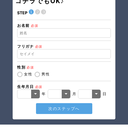
コチラでもOK♪
❶
❷
❸
STEP
STEP
お名前
現在の
必須
フリガナ
必須
住所（
性別
必須
住所（
女性
男性
生年月日
必須
電話番
年
月
日
次のステップへ
メール