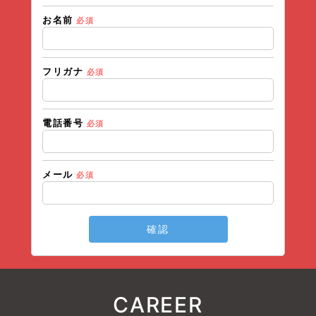
送信内
お名前
必須
内容
けれ
フリガナ
必須
利用
た
電話番号
必須
メール
必須
確認
CAREER