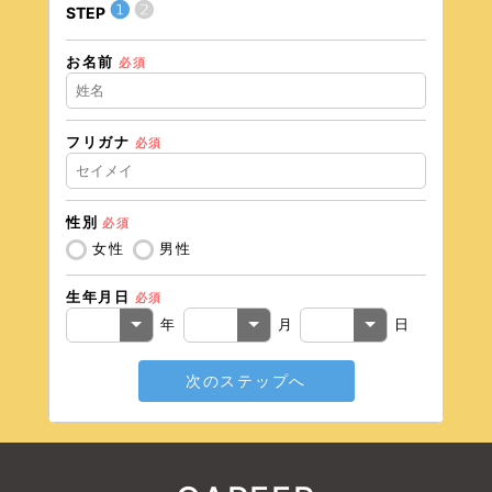
❶
❷
STEP
STEP
お名前
住所（
必須
フリガナ
必須
住所（
性別
必須
電話番
女性
男性
生年月日
必須
メール
年
月
日
次のステップへ