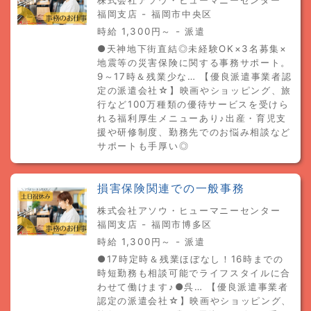
福岡支店 - 福岡市中央区
時給 1,300円～ - 派遣
●天神地下街直結◎未経験OK×3名募集×
地震等の災害保険に関する事務サポート。
9～17時＆残業少な… 【優良派遣事業者認
定の派遣会社☆】映画やショッピング、旅
行など100万種類の優待サービスを受けら
れる福利厚生メニューあり♪出産・育児支
援や研修制度、勤務先でのお悩み相談など
サポートも手厚い◎
損害保険関連での一般事務
株式会社アソウ・ヒューマニーセンター
福岡支店 - 福岡市博多区
時給 1,300円～ - 派遣
●17時定時＆残業ほぼなし！16時までの
時短勤務も相談可能でライフスタイルに合
わせて働けます♪●呉… 【優良派遣事業者
認定の派遣会社☆】映画やショッピング、