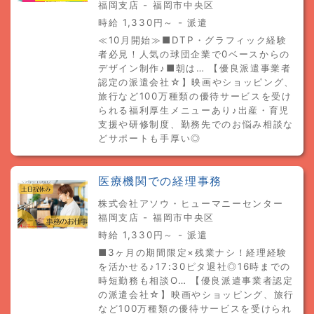
福岡支店 - 福岡市中央区
時給 1,330円～ - 派遣
≪10月開始≫■DTP・グラフィック経験
者必見！人気の球団企業で0ベースからの
デザイン制作♪■朝は… 【優良派遣事業者
認定の派遣会社☆】映画やショッピング、
旅行など100万種類の優待サービスを受け
られる福利厚生メニューあり♪出産・育児
支援や研修制度、勤務先でのお悩み相談な
どサポートも手厚い◎
医療機関での経理事務
株式会社アソウ・ヒューマニーセンター
福岡支店 - 福岡市中央区
時給 1,330円～ - 派遣
■3ヶ月の期間限定×残業ナシ！経理経験
を活かせる♪17:30ピタ退社◎16時までの
時短勤務も相談O… 【優良派遣事業者認定
の派遣会社☆】映画やショッピング、旅行
など100万種類の優待サービスを受けられ