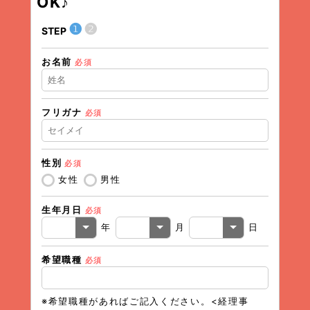
OK♪
❶
❷
STEP
STEP
お名前
現在の
必須
フリガナ
必須
住所（
性別
必須
住所（
女性
男性
生年月日
必須
電話番
年
月
日
希望職種
必須
メール
※希望職種があればご記入ください。<経理事