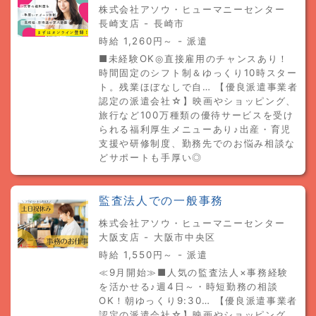
株式会社アソウ・ヒューマニーセンター
長崎支店 - 長崎市
時給 1,260円～ - 派遣
■未経験OK◎直接雇用のチャンスあり！
時間固定のシフト制＆ゆっくり10時スター
ト。残業ほぼなしで自… 【優良派遣事業者
認定の派遣会社☆】映画やショッピング、
旅行など100万種類の優待サービスを受け
られる福利厚生メニューあり♪出産・育児
支援や研修制度、勤務先でのお悩み相談な
どサポートも手厚い◎
監査法人での一般事務
株式会社アソウ・ヒューマニーセンター
大阪支店 - 大阪市中央区
時給 1,550円～ - 派遣
≪9月開始≫■人気の監査法人×事務経験
を活かせる♪週4日～・時短勤務の相談
OK！朝ゆっくり9:30… 【優良派遣事業者
認定の派遣会社☆】映画やショッピング、