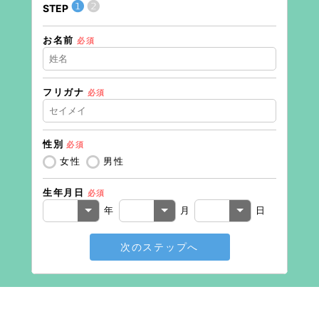
❶
❷
STEP
STEP
お名前
住所（
必須
フリガナ
必須
住所（
性別
必須
電話番
女性
男性
生年月日
必須
メール
年
月
日
次のステップへ