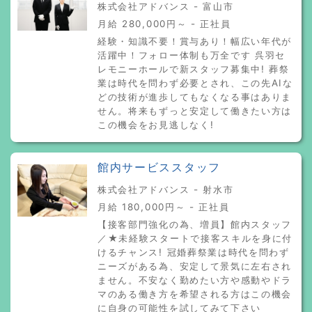
株式会社アドバンス - 富山市
月給 280,000円～ - 正社員
経験・知識不要！賞与あり！幅広い年代が
活躍中！フォロー体制も万全です 呉羽セ
レモニーホールで新スタッフ募集中! 葬祭
業は時代を問わず必要とされ、この先AIな
どの技術が進歩してもなくなる事はありま
せん。将来もずっと安定して働きたい方は
この機会をお見逃しなく!
館内サービススタッフ
株式会社アドバンス - 射水市
月給 180,000円～ - 正社員
【接客部門強化の為、増員】館内スタッフ
／★未経験スタートで接客スキルを身に付
けるチャンス! 冠婚葬祭業は時代を問わず
ニーズがある為、安定して景気に左右され
ません。不安なく勤めたい方や感動やドラ
マのある働き方を希望される方はこの機会
に自身の可能性を試してみて下さい