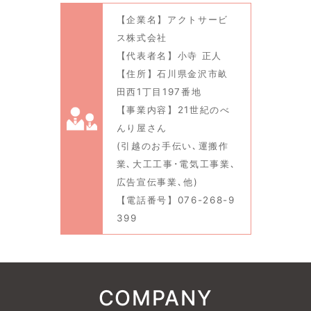
【企業名】アクトサービ
ス株式会社
【代表者名】小寺 正人
【住所】石川県金沢市畝
田西1丁目197番地
【事業内容】21世紀のべ
んり屋さん
(引越のお手伝い､運搬作
業､大工工事･電気工事業､
広告宣伝事業､他)
【電話番号】076-268-9
399
COMPANY