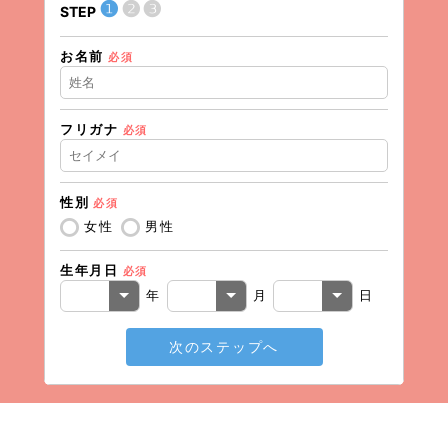
❶
❷
❸
STEP
STEP
お名前
現在の
必須
フリガナ
必須
住所（
性別
必須
住所（
女性
男性
生年月日
必須
電話番
年
月
日
次のステップへ
メール