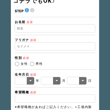
コチラでもOK♪
❶
❷
STEP
STEP
お名前
現在の
必須
フリガナ
必須
住所（
性別
必須
住所（
女性
男性
生年月日
必須
電話番
年
月
日
希望職種
必須
メール
※希望職種があればご記入ください。<工場内製