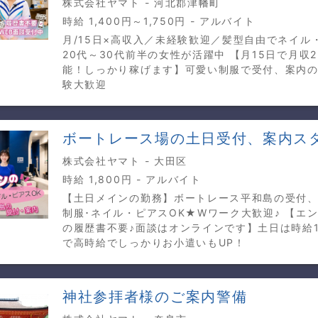
株式会社ヤマト - 河北郡津幡町
時給 1,400円～1,750円 - アルバイト
月/15日×高収入／未経験歓迎／髪型自由でネイル
20代～30代前半の女性が活躍中 【月15日で月収23
能！しっかり稼げます】可愛い制服で受付、案内の
験大歓迎
ボートレース場の土日受付、案内ス
株式会社ヤマト - 大田区
時給 1,800円 - アルバイト
【土日メインの勤務】ボートレース平和島の受付
制服･ネイル・ピアスOK★Wワーク大歓迎♪ 【エ
の履歴書不要♪面談はオンラインです】土日は時給1,
で高時給でしっかりお小遣いもUP！
神社参拝者様のご案内警備