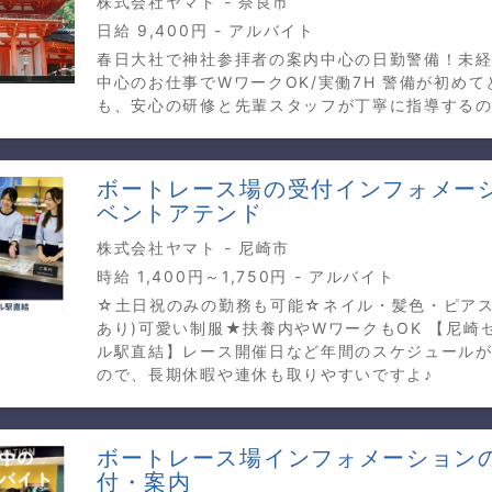
株式会社ヤマト - 奈良市
日給 9,400円 - アルバイト
春日大社で神社参拝者の案内中心の日勤警備！未経
中心のお仕事でWワークOK/実働7H 警備が初め
も、安心の研修と先輩スタッフが丁寧に指導する
ボートレース場の受付インフォメー
ベントアテンド
株式会社ヤマト - 尼崎市
時給 1,400円～1,750円 - アルバイト
☆土日祝のみの勤務も可能☆ネイル・髪色・ピアス
あり)可愛い制服★扶養内やWワークもOK 【尼崎
ル駅直結】レース開催日など年間のスケジュール
ので、長期休暇や連休も取りやすいですよ♪
ボートレース場インフォメーション
付・案内