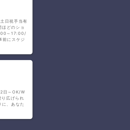
＼土日祝手当有
間ほどのショ
0～17:00/
事前にスケジ
日～OK/W
繰り広げられ
りに、あなた