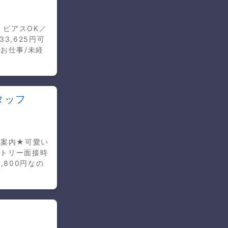
・ピアスOK／
3,625円可
お仕事/未経
タッフ
、案内★可愛い
ントリー面接時
800円なの