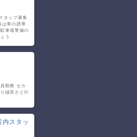
スタッフ募集
容は車の誘導
る駐車場警備の
しょう
員勤務 セカ
より誠実さと行
案内スタッ