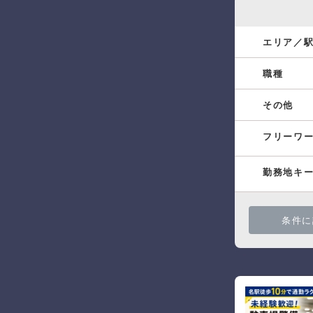
エリア／
職種
その他
フリーワ
勤務地キ
条件に