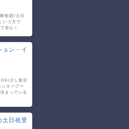
験歓迎/土日
てという方で
ので安心！
ション・イ
OK(少し規定
センタープー
が決まっている
の土日祝受