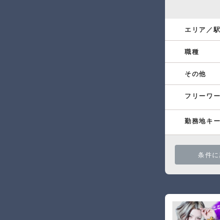
エリア／
職種
その他
フリーワ
勤務地キ
条件に