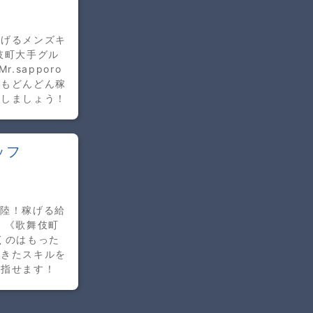
区
稼げるメンズキ
伎町大手グル
sapporo
者もどんどん稼
指しましょう！
ッフ
区
上陸！稼げる給
 《歌舞伎町
くのはもった
てきたスキルを
目指せます！