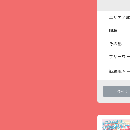
エリア／
職種
その他
フリーワ
勤務地キ
条件に