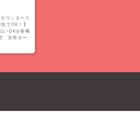
のカウンタース
優先でOK！】
払いOK◎各種
営、女性オー