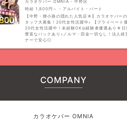
カラオケバー OMNIA - 中野区
時給 1,800円～ - アルバイト・パート
【中野・狸小路の隠れた人気店☆】カラオケバー
タッフ大募集！20代女性活躍中♪ 【プライベート
20代女性活躍中！未経験OK◎経験者優遇あり☆日
豊富なバックあり♪ノルマ・罰金一切なし！法人経
ナーで安心◎
COMPANY
カラオケバー OMNIA