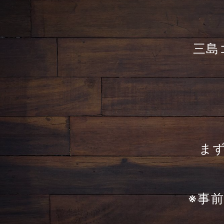
三島
ま
※事