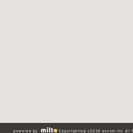
powered by
Copyrighting c2026 ascom.inc All 