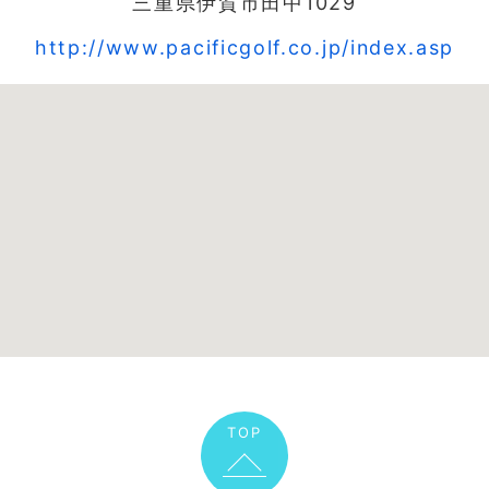
三重県伊賀市田中1029
http://www.pacificgolf.co.jp/index.asp
TOP