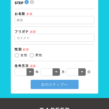
❶
❷
STEP
STEP
お名前
住所（
必須
フリガナ
必須
住所（
性別
必須
電話番
女性
男性
生年月日
必須
メール
年
月
日
次のステップへ