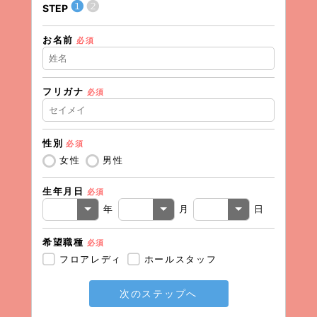
❶
❷
STEP
STEP
お名前
住所（
必須
フリガナ
必須
住所（
性別
必須
電話番
女性
男性
生年月日
必須
メール
年
月
日
希望職種
必須
フロアレディ
ホールスタッフ
次のステップへ