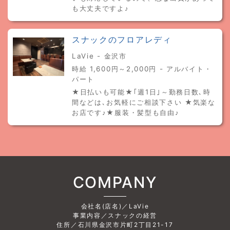
も大丈夫ですよ♪
スナックのフロアレディ
LaVie - 金沢市
時給 1,600円～2,000円 - アルバイト・
パート
★日払いも可能★｢週1日｣～勤務日数､時
間などは､お気軽にご相談下さい ★気楽な
お店です♪★服装・髪型も自由♪
COMPANY
会社名(店名)／LaVie
事業内容／スナックの経営
住所／石川県金沢市片町2丁目21-17