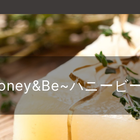
oney&Be~ハニービ