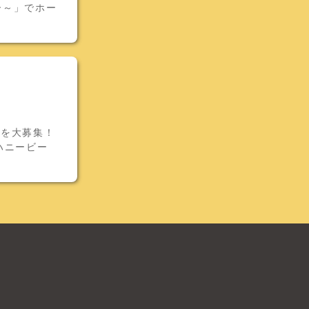
ー～」でホー
補を大募集！
～ハニービー