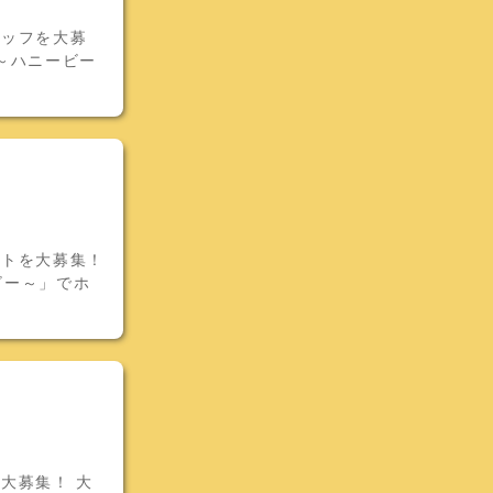
タッフを大募
e～ハニービー
イトを大募集！
ビー～」でホ
大募集！ 大