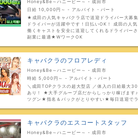
Honey&Be～ハニービー～ - 成田市
日給 10,000円～ - アルバイト・パート
★成田の人気キャバクラ店で送迎ドライバー大募
ドライバーが活躍中です！日払いOK！ 成田の人
働くキャストを安全に送迎してくれるドライバー
副業に最適★WワークOK
キャバクラのフロアレディ
Honey&Be～ハニービー～ - 成田市
時給 5,000円～ - アルバイト・パート
＼成田TOPクラスの超大型店 ／体入の日給最大30
あり！ ★大手グループ店だからしっかり稼げます♪
ツグン★指名＆バックがとりやすい★毎日送迎で
キャバクラのエスコートスタッフ
Honey&Be～ハニービー～ - 成田市