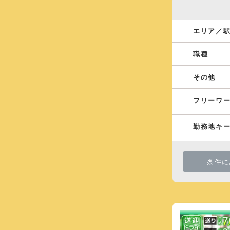
エリア／
職種
その他
フリーワ
勤務地キ
条件に