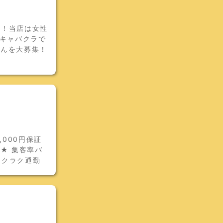
集！当店は女性
気キャバクラで
さんを大募集！
,000円保証
★ 集客率バ
ラクラク通勤