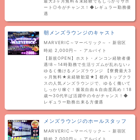
最大3ヶ月無料＆未経験でもしっかりサポ
ート◎今がチャンス！◆レギュラー勤務優
遇
朝メンズラウンジのキャスト
MARVERIC～マーベリック～ - 新宿区
時給 2,000円～ - アルバイト
【新規OPEN】ホスト・メンコン経験者優
遇!8～14時勤務で生活リズムが乱れない♪
ゆるく働けるメンズラウンジ 【寮費最大3
ヶ月無料★未経験歓迎★】都内トップクラ
スの人気メンズラウンジで、ゆるく働いて
しっかり稼ぐ！服装自由＆自由度高め！18
歳〜30代半ば活躍中の今がチャンス！◆
レギュラー勤務出来る方優遇
メンズラウンジのホールスタッフ
MARVERIC～マーベリック～ - 新宿区
時給 2,000円～ - アルバイト