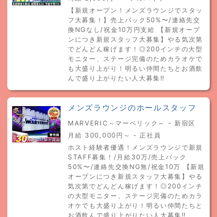
【新規オープン！メンズラウンジでスタッ
フ大募集！】売上バック50%〜/連絡先交
換NGなし/祝金10万円支給 【新規オープ
ンにつき新規スタッフ大募集】やる気次第
でどんどん稼げます！◎200インチの大型
モニター、ステージ完備のためカラオケで
も大盛り上がり！明るい仲間たちとお酒飲
んで盛り上がりたい人大募集‼︎
メンズラウンジのホールスタッフ
MARVERIC～マーベリック～ - 新宿区
月給 300,000円～ - 正社員
ホスト経験者優遇！メンズラウンジで新規
STAFF募集！/月給30万/売上バック
50%〜/連絡先交換NG無/祝金10万 【新規
オープンにつき新規スタッフ大募集】やる
気次第でどんどん稼げます！◎200インチ
の大型モニター、ステージ完備のためカラ
オケでも大盛り上がり！明るい仲間たちと
お酒飲んで盛り上がりたい人大募集‼︎