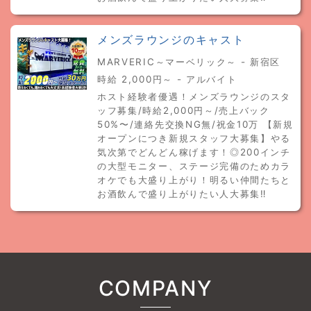
メンズラウンジのキャスト
MARVERIC～マーベリック～ - 新宿区
時給 2,000円～ - アルバイト
ホスト経験者優遇！メンズラウンジのスタ
ッフ募集/時給2,000円～/売上バック
50%〜/連絡先交換NG無/祝金10万 【新規
オープンにつき新規スタッフ大募集】やる
気次第でどんどん稼げます！◎200インチ
の大型モニター、ステージ完備のためカラ
オケでも大盛り上がり！明るい仲間たちと
お酒飲んで盛り上がりたい人大募集‼︎
COMPANY