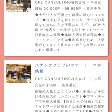
ONE CONSULTING株式会社 - 中央区
日給 20,000円～99,999円 - 業務委託
◆大手法人が手掛ける銀座の新しいコンセ
プト◆将来お店を持ちたい方、売上やお客
様をお持ちの方は優遇あり 【20～40代活
躍中!!他店からの移籍も◎】ナイトワーク
経験者さん優遇◆体験入店何回か可能◆送
り・ヘアメイク完備◆良客層なため、人脈
形成もできる！将来的に独立も視野に入れ
られる環境です
スナッククラブのママ・チーママ
候補
ONE CONSULTING株式会社 - 中央区
完全出来高制 - 業務委託
銀座の人気ミニラウンジ◆大手法人が手掛
ける銀座の新しいコンセプト◆ママ・チー
ママ候補大募集 【他店からの移籍も◎】
ナイトワーク経験者さん優遇◆独立支援制
度あり◆お酒が飲めなくてもOK◆体験入