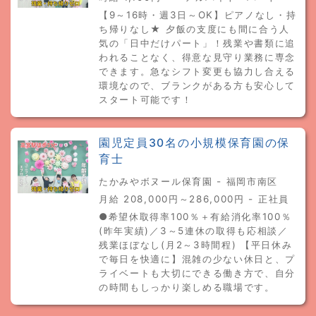
【9～16時・週3日～OK】ピアノなし・持
ち帰りなし★ 夕飯の支度にも間に合う人
気の「日中だけパート」！残業や書類に追
われることなく、得意な見守り業務に専念
できます。急なシフト変更も協力し合える
環境なので、ブランクがある方も安心して
スタート可能です！
園児定員30名の小規模保育園の保
育士
たかみやボヌール保育園 - 福岡市南区
月給 208,000円～286,000円 - 正社員
●希望休取得率100％＋有給消化率100％
(昨年実績)／3～5連休の取得も応相談／
残業ほぼなし(月2～3時間程) 【平日休み
で毎日を快適に】混雑の少ない休日と、プ
ライベートも大切にできる働き方で、自分
の時間もしっかり楽しめる職場です。