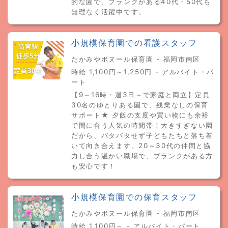
的な園で、ブランクがある40代・50代も
無理なく活躍中です。
小規模保育園での看護スタッフ
たかみやボヌール保育園 - 福岡市南区
時給 1,100円～1,250円 - アルバイト・パ
ート
【9～16時・週3日～で家庭と両立】定員
30名のゆとりある園で、残業なしの保育
サポート★ 夕飯の支度や買い物にも余裕
で間に合う人気の時間帯！大きすぎない園
だから、バタバタせず子どもたちと落ち着
いて向き合えます。20～30代の仲間と協
力し合う温かい職場で、ブランクがある方
も安心です！
小規模保育園での保育スタッフ
たかみやボヌール保育園 - 福岡市南区
時給 1,100円～ - アルバイト・パート