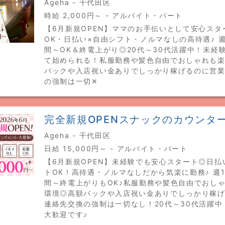
Ageha - 千代田区
時給 2,000円～ - アルバイト・パート
【6月新規OPEN】ママのお手伝いとして安心スタ
OK・日払い×自由シフト・ノルマなしの高待遇♪ 週
間～OK＆終電上がり◎20代～30代活躍中！未経
て始められる！私服勤務や髪色自由でおしゃれも
バックや入店祝い金ありでしっかり稼げるのに営
の強制は一切✕
完全新規OPENスナックのカウンタ
Ageha - 千代田区
日給 15,000円～ - アルバイト・パート
【6月新規OPEN】未経験でも安心スタート◎日払
トOK！高待遇・ノルマなしだから気楽に勤務♪ 週1
間～終電上がりもOK♪私服勤務や髪色自由でおし
環境◎高額バックや入店祝い金ありでしっかり稼
連絡先交換の強制は一切なし！20代～30代活躍中
大歓迎です♪