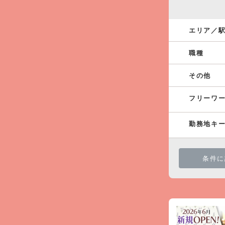
エリア／
職種
その他
フリーワ
勤務地キ
条件に