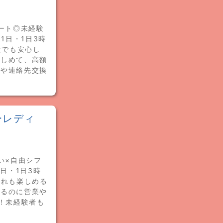
ート◎未経験
1日・1日3時
験でも安心し
楽しめて、高額
業や連絡先交換
ーレディ
い×自由シフ
日・1日3時
ゃれも楽しめる
げるのに営業や
！未経験者も