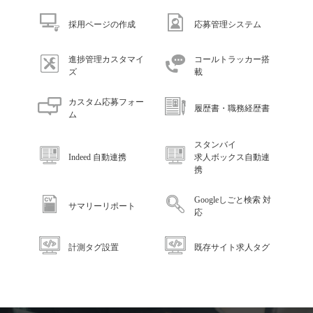
採用ページの作成
応募管理システム
進捗管理カスタマイ
コールトラッカー搭
ズ
載
カスタム応募フォー
履歴書・職務経歴書
ム
スタンバイ
Indeed 自動連携
求人ボックス自動連
携
Googleしごと検索 対
サマリーリポート
応
計測タグ設置
既存サイト求人タグ