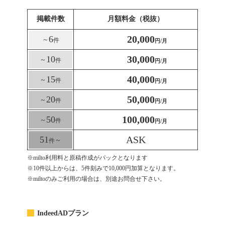
掲載件数
月額料金（税抜）
20,000
6
～
件
円/月
30,000
10
～
件
円/月
40,000
15
～
件
円/月
50,000
20
～
件
円/月
100,000
50
～
件
円/月
ASK
51
～
件
※milto利用料と原稿作成がパックとなります
※10件以上からは、5件刻みで10,000円加算となります。
※miltoのみご利用の場合は、別途お問合せ下さい。
IndeedADプラン